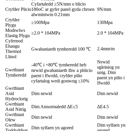
Cyfartaledd ≥5N/mm o blicio
Cryfder Plicio
180oC ar gyfer panel gyda chroen
9N/mm
alwminiwm 0.21mm
Cryfder
≥100Mpa
130Mpa
Plygu
Modiwlws
≥2.0 * 104MPa
2.0 * 104MPa
Elastig Plygu
Cyfernod
Ehangu
2.4mm/m
Gwahaniaeth tymheredd 100 ℃
Thermol
Llinol
Newid
-40℃ i +80℃ tymheredd heb
sgleiniog yn
Gwrthiant
newid gwahaniaeth lliw a phlicio
unig. Dim
Tymheredd
paent i ffwrdd, cryfder pilio
paent yn pilio i
cyfartalog wedi gostwng ≤10%
ffwrdd
Gwrthiant
Asid
Dim newid
Dim newid
Hydroclorig
Gwrthiant
Dim Annormaledd ΔE≤5
ΔE4.5
Asid Nitrig
Gwrthiant
Dim newid
Dim newid
Olew
Gwrthiant
Dim sylfaen yn
Dim sylfaen yn agored
Toddyddion
agored