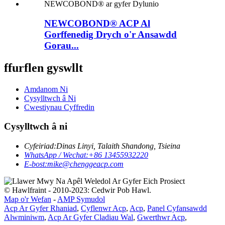
NEWCOBOND® ACP ​​Al
Gorffenedig Drych o'r Ansawdd
Gorau...
ffurflen gyswllt
Amdanom Ni
Cysylltwch â Ni
Cwestiynau Cyffredin
Cysylltwch â ni
Cyfeiriad:
Dinas Linyi, Talaith Shandong, Tsieina
WhatsApp / Wechat:
+86 13455932220
E-bost:
mike@chenggeacp.com
© Hawlfraint - 2010-2023: Cedwir Pob Hawl.
Map o'r Wefan
-
AMP Symudol
Acp Ar Gyfer Rhaniad
,
Cyflenwr Acp
,
Acp
,
Panel Cyfansawdd
Alwminiwm
,
Acp Ar Gyfer Cladiau Wal
,
Gwerthwr Acp
,