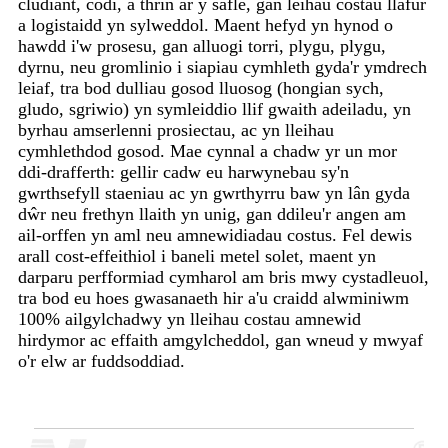
cludiant, codi, a thrin ar y safle, gan leihau costau llafur
a logistaidd yn sylweddol. Maent hefyd yn hynod o
hawdd i'w prosesu, gan alluogi torri, plygu, plygu,
dyrnu, neu gromlinio i siapiau cymhleth gyda'r ymdrech
leiaf, tra bod dulliau gosod lluosog (hongian sych,
gludo, sgriwio) yn symleiddio llif gwaith adeiladu, yn
byrhau amserlenni prosiectau, ac yn lleihau
cymhlethdod gosod. Mae cynnal a chadw yr un mor
ddi-drafferth: gellir cadw eu harwynebau sy'n
gwrthsefyll staeniau ac yn gwrthyrru baw yn lân gyda
dŵr neu frethyn llaith yn unig, gan ddileu'r angen am
ail-orffen yn aml neu amnewidiadau costus. Fel dewis
arall cost-effeithiol i baneli metel solet, maent yn
darparu perfformiad cymharol am bris mwy cystadleuol,
tra bod eu hoes gwasanaeth hir a'u craidd alwminiwm
100% ailgylchadwy yn lleihau costau amnewid
hirdymor ac effaith amgylcheddol, gan wneud y mwyaf
o'r elw ar fuddsoddiad.