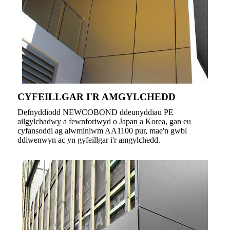
CYFEILLGAR I'R AMGYLCHEDD
Defnyddiodd NEWCOBOND ddeunyddiau PE
ailgylchadwy a fewnforiwyd o Japan a Korea, gan eu
cyfansoddi ag alwminiwm AA1100 pur, mae'n gwbl
ddiwenwyn ac yn gyfeillgar i'r amgylchedd.