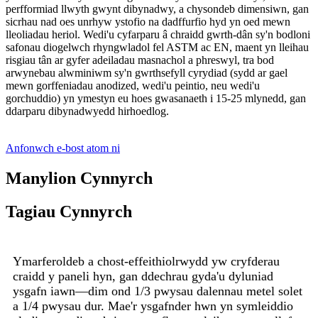
perfformiad llwyth gwynt dibynadwy, a chysondeb dimensiwn, gan
sicrhau nad oes unrhyw ystofio na dadffurfio hyd yn oed mewn
lleoliadau heriol. Wedi'u cyfarparu â chraidd gwrth-dân sy'n bodloni
safonau diogelwch rhyngwladol fel ASTM ac EN, maent yn lleihau
risgiau tân ar gyfer adeiladau masnachol a phreswyl, tra bod
arwynebau alwminiwm sy'n gwrthsefyll cyrydiad (sydd ar gael
mewn gorffeniadau anodized, wedi'u peintio, neu wedi'u
gorchuddio) yn ymestyn eu hoes gwasanaeth i 15-25 mlynedd, gan
ddarparu dibynadwyedd hirhoedlog.
Anfonwch e-bost atom ni
Manylion Cynnyrch
Tagiau Cynnyrch
Ymarferoldeb a chost-effeithiolrwydd yw cryfderau
craidd y paneli hyn, gan ddechrau gyda'u dyluniad
ysgafn iawn—dim ond 1/3 pwysau dalennau metel solet
a 1/4 pwysau dur. Mae'r ysgafnder hwn yn symleiddio