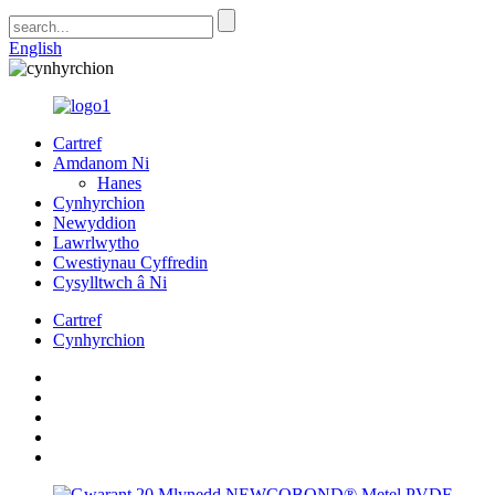
English
Cartref
Amdanom Ni
Hanes
Cynhyrchion
Newyddion
Lawrlwytho
Cwestiynau Cyffredin
Cysylltwch â Ni
Cartref
Cynhyrchion