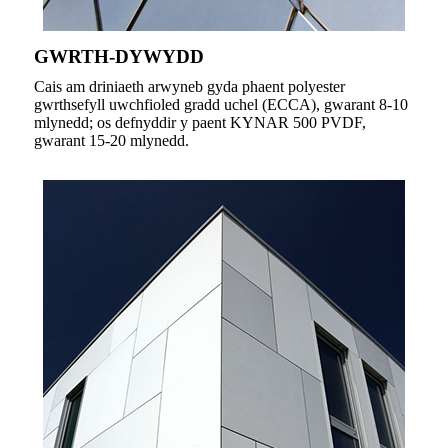
GWRTH-DYWYDD
Cais am driniaeth arwyneb gyda phaent polyester
gwrthsefyll uwchfioled gradd uchel (ECCA), gwarant 8-10
mlynedd; os defnyddir y paent KYNAR 500 PVDF,
gwarant 15-20 mlynedd.