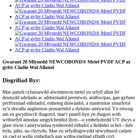
Gwarant 20 Mlynedd NEWCOBOND® Metel PVDF ACP ar
gyfer Cladio Wal Allanol
Disgrifiad Byr:
Mae paneli cyfansawdd alwminiwm metel yn sefyll allan fel
deunydd adeiladu ac addurniadol premiwm, amlbwrpas, gan gyfuno
perfformiad eithriadol, estheteg drawiadol, a manteision ymarferol
sy'n diwallu anghenion pensaernïol a dylunio amrywiol. Yn enwog
am eu gwydnwch rhagorol, mae'r paneli hyn yn rhagori wrth
wrthsefyll amodau amgylcheddol llym—o ymbelydredd UV dwys a
glaw trwm i amrywiadau tymheredd eithafol a lleithder uchel—heb
bylu, pilio, na chyrydu. Mae eu sefydlogrwydd strwythurol cadarn
yn cael ei wella ymhellach gan wrthwynebiad effaith cryf,