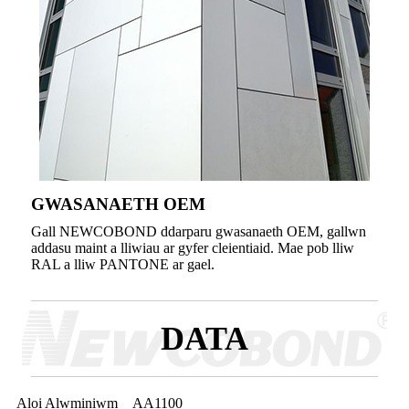
GWASANAETH OEM
Gall NEWCOBOND ddarparu gwasanaeth OEM, gallwn
addasu maint a lliwiau ar gyfer cleientiaid. Mae pob lliw
RAL a lliw PANTONE ar gael.
DATA
Aloi Alwminiwm
AA1100