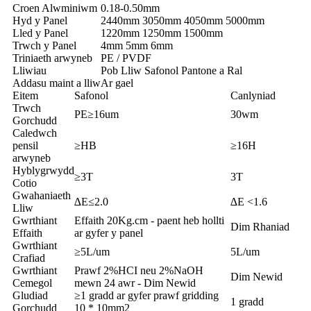
Croen Alwminiwm
0.18-0.50mm
Hyd y Panel
2440mm 3050mm 4050mm 5000mm
Lled y Panel
1220mm 1250mm 1500mm
Trwch y Panel
4mm 5mm 6mm
Triniaeth arwyneb
PE / PVDF
Lliwiau
Pob Lliw Safonol Pantone a Ral
Addasu maint a lliw
Ar gael
Eitem
Safonol
Canlyniad
Trwch
PE≥16um
30wm
Gorchudd
Caledwch
pensil
≥HB
≥16H
arwyneb
Hyblygrwydd
≥3T
3T
Cotio
Gwahaniaeth
∆E≤2.0
∆E <1.6
Lliw
Gwrthiant
Effaith 20Kg.cm - paent heb hollti
Dim Rhaniad
Effaith
ar gyfer y panel
Gwrthiant
≥5L/um
5L/um
Crafiad
Gwrthiant
Prawf 2%HCI neu 2%NaOH
Dim Newid
Cemegol
mewn 24 awr - Dim Newid
Gludiad
≥1 gradd ar gyfer prawf gridding
1 gradd
Gorchudd
10 * 10mm2