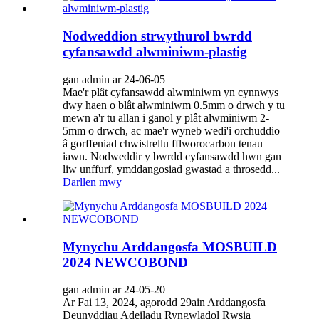
Nodweddion strwythurol bwrdd
cyfansawdd alwminiwm-plastig
gan admin ar 24-06-05
Mae'r plât cyfansawdd alwminiwm yn cynnwys
dwy haen o blât alwminiwm 0.5mm o drwch y tu
mewn a'r tu allan i ganol y plât alwminiwm 2-
5mm o drwch, ac mae'r wyneb wedi'i orchuddio
â gorffeniad chwistrellu fflworocarbon tenau
iawn. Nodweddir y bwrdd cyfansawdd hwn gan
liw unffurf, ymddangosiad gwastad a throsedd...
Darllen mwy
Mynychu Arddangosfa MOSBUILD
2024 NEWCOBOND
gan admin ar 24-05-20
Ar Fai 13, 2024, agorodd 29ain Arddangosfa
Deunyddiau Adeiladu Ryngwladol Rwsia