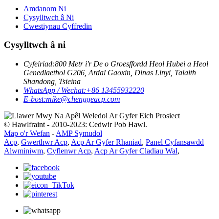
Amdanom Ni
Cysylltwch â Ni
Cwestiynau Cyffredin
Cysylltwch â ni
Cyfeiriad:
800 Metr i'r De o Groesffordd Heol Hubei a Heol
Genedlaethol G206, Ardal Gaoxin, Dinas Linyi, Talaith
Shandong, Tsieina
WhatsApp / Wechat:
+86 13455932220
E-bost:
mike@chenggeacp.com
© Hawlfraint - 2010-2023: Cedwir Pob Hawl.
Map o'r Wefan
-
AMP Symudol
Acp
,
Gwerthwr Acp
,
Acp Ar Gyfer Rhaniad
,
Panel Cyfansawdd
Alwminiwm
,
Cyflenwr Acp
,
Acp Ar Gyfer Cladiau Wal
,