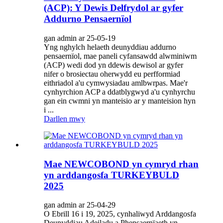
(ACP): Y Dewis Delfrydol ar gyfer
Addurno Pensaernïol
gan admin ar 25-05-19
Yng nghylch helaeth deunyddiau addurno
pensaernïol, mae paneli cyfansawdd alwminiwm
(ACP) wedi dod yn ddewis dewisol ar gyfer
nifer o brosiectau oherwydd eu perfformiad
eithriadol a'u cymwysiadau amlbwrpas. Mae'r
cynhyrchion ACP a ddatblygwyd a'u cynhyrchu
gan ein cwmni yn manteisio ar y manteision hyn
i ...
Darllen mwy
Mae NEWCOBOND yn cymryd rhan
yn arddangosfa TURKEYBULD
2025
gan admin ar 25-04-29
O Ebrill 16 i 19, 2025, cynhaliwyd Arddangosfa
Deunyddiau Adeiladu a Phensaernïaeth yn