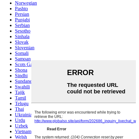
Norwegian
Pashto
Persian
Punjabi
Serbian
Sesotho
Sinhala
Slovak
Slovenian
Somali
Samoan
Scots Gaelic
Shona
Sindhi
Sundanese
Swahili
Tajik
Tamil
Telugu
Thai
Ukrainian
Urdu
Uzbek
Vietnamese
Welsh