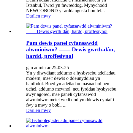
Istanbul, Twrci yn fawreddog. Mynychodd
NEWCOBOND yr arddangosfa hon fel...
Darllen mwy
Pam dewis panel cyfansawdd
alwminiwm? —— Dewis gwrth-dân,
hardd, proffesiynol
gan admin ar 25-03-25
Yn y diwydiant addurno a hysbysebu adeiladau
modern, mae'r dewis o ddeunyddiau yn
hanfodol. Boed yn adeiladau masnachol pen
uchel, addurno mewnol, neu fyrddau hysbysebu
awyr agored, mae paneli cyfansawdd
alwminiwm metel wedi dod yn ddewis cyntaf i
fwy a mwy o bobl. ...
Darllen mwy