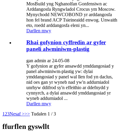
MosBuild yng Nghanolfan Gonfensiwn ac
Arddangosfa Ryngwladol Crocus ym Moscow.
Mynychodd NEWCOBOND yr arddangosfa
hon fel brand ACP Tsieineaidd enwog. Unwaith
eto, roedd arddangosfa eleni yn...
Darllen mwy
Rhai gofynion cyffredin ar gyfer
paneli alwminiwm-plastig
gan admin ar 24-05-08
Y gofynion ar gyfer ansawdd ymddangosiad y
panel alwminiwm-plastig yw: dylai
ymddangosiad y panel wal llen fod yn daclus,
nid oes gan yr wyneb nad yw'n addurniadol
unrhyw ddifrod sy'n effeithio ar ddefnydd y
cynnyrch, a dylai ansawdd ymddangosiad yr
wyneb addurniadol ...
Darllen mwy
1
2
3
Nesaf >
>>
Tudalen 1 / 3
ffurflen gyswllt