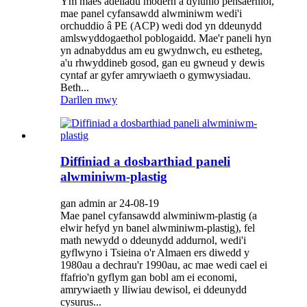
Ym maes adeiladu modern a dylunio pensaernïol,
mae panel cyfansawdd alwminiwm wedi'i
orchuddio â PE (ACP) wedi dod yn ddeunydd
amlswyddogaethol poblogaidd. Mae'r paneli hyn
yn adnabyddus am eu gwydnwch, eu estheteg,
a'u rhwyddineb gosod, gan eu gwneud y dewis
cyntaf ar gyfer amrywiaeth o gymwysiadau.
Beth...
Darllen mwy
Diffiniad a dosbarthiad paneli
alwminiwm-plastig
gan admin ar 24-08-19
Mae panel cyfansawdd alwminiwm-plastig (a
elwir hefyd yn banel alwminiwm-plastig), fel
math newydd o ddeunydd addurnol, wedi'i
gyflwyno i Tsieina o'r Almaen ers diwedd y
1980au a dechrau'r 1990au, ac mae wedi cael ei
ffafrio'n gyflym gan bobl am ei economi,
amrywiaeth y lliwiau dewisol, ei ddeunydd
cysurus...