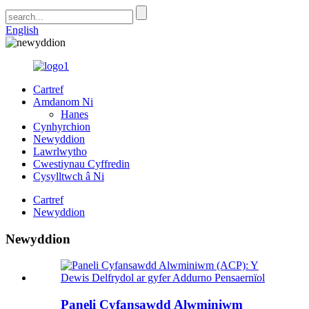
English
Cartref
Amdanom Ni
Hanes
Cynhyrchion
Newyddion
Lawrlwytho
Cwestiynau Cyffredin
Cysylltwch â Ni
Cartref
Newyddion
Newyddion
Paneli Cyfansawdd Alwminiwm