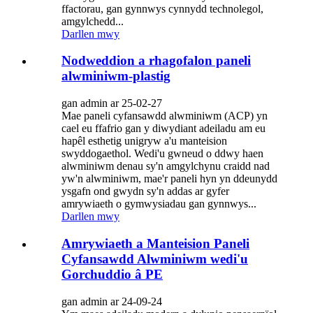
ffactorau, gan gynnwys cynnydd technolegol,
amgylchedd...
Darllen mwy
Nodweddion a rhagofalon paneli
alwminiwm-plastig
gan admin ar 25-02-27
Mae paneli cyfansawdd alwminiwm (ACP) yn
cael eu ffafrio gan y diwydiant adeiladu am eu
hapêl esthetig unigryw a'u manteision
swyddogaethol. Wedi'u gwneud o ddwy haen
alwminiwm denau sy'n amgylchynu craidd nad
yw'n alwminiwm, mae'r paneli hyn yn ddeunydd
ysgafn ond gwydn sy'n addas ar gyfer
amrywiaeth o gymwysiadau gan gynnwys...
Darllen mwy
Amrywiaeth a Manteision Paneli
Cyfansawdd Alwminiwm wedi'u
Gorchuddio â PE
gan admin ar 24-09-24