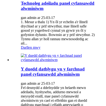
Technoleg adeiladu panel cyfansawdd
alwminiwm
gan admin ar 25-03-17
1. Mesur a thalu 1) Yn ôl yr echelin a'r llinell
drychiad ar y prif strwythur, mae llinell safle
gosod yr ysgerbwd cynnal yn gywir yn ôl y
gofynion dylunio. Bownsio ar y prif strwythur. 2)
Tynnu allan yr holl rannau mewnosodedig ac
ail...
Darllen mwy
Y duedd datblygu yn y farchnad
panel cyfansawdd alwminiwm
gan admin ar 25-03-17
Fel deunydd a ddefnyddir yn helaeth mewn
adeiladu, hysbysebu, addurno mewnol a
meysydd eraill, mae panel cyfansawdd
alwminiwm yn cael ei effeithio gan ei duedd
datblygu marchnad i effaith amrywiaeth o