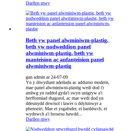
Darllen mwy
Beth yw panel alwminiwm-plastig,
beth yw nodweddion panel
alwminiwm-plastig, beth yw
manteision ac anfanteision panel
alwminiwm-plastig
gan admin ar 24-07-09
Yn y diwydiant adeiladu ac addurno modern,
mae panel alwminiwm-plastig wedi dod i'r
amlwg yn raddol gyda'i swyn unigryw a'i
berfformiad rhagorol, ac mae wedi dod yn
ddeunydd dewisol i lawer o ddylunwyr a
phenseiri. Mae ei ysgafnder, ei harddwch, ei
wydnwch a'i brosesu hawdd...
Darllen mwy