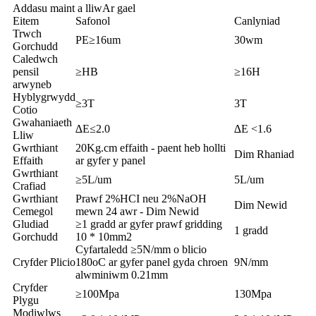
Addasu maint a lliw
Ar gael
Eitem
Safonol
Canlyniad
Trwch
PE≥16um
30wm
Gorchudd
Caledwch
pensil
≥HB
≥16H
arwyneb
Hyblygrwydd
≥3T
3T
Cotio
Gwahaniaeth
∆E≤2.0
∆E <1.6
Lliw
Gwrthiant
20Kg.cm effaith - paent heb hollti
Dim Rhaniad
Effaith
ar gyfer y panel
Gwrthiant
≥5L/um
5L/um
Crafiad
Gwrthiant
Prawf 2%HCI neu 2%NaOH
Dim Newid
Cemegol
mewn 24 awr - Dim Newid
Gludiad
≥1 gradd ar gyfer prawf gridding
1 gradd
Gorchudd
10 * 10mm2
Cyfartaledd ≥5N/mm o blicio
Cryfder Plicio
180oC ar gyfer panel gyda chroen
9N/mm
alwminiwm 0.21mm
Cryfder
≥100Mpa
130Mpa
Plygu
Modiwlws