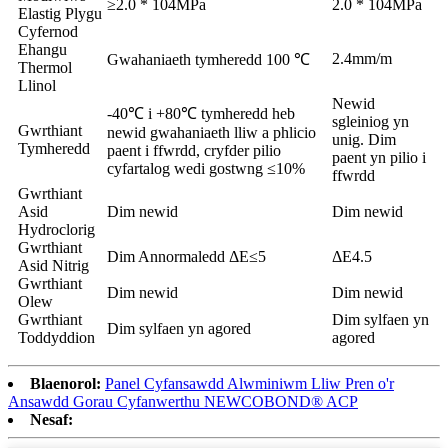
≥2.0 * 104MPa
2.0 * 104MPa
Elastig Plygu
Cyfernod
Ehangu
2.4mm/m
Gwahaniaeth tymheredd 100 ℃
Thermol
Llinol
Newid
-40℃ i +80℃ tymheredd heb
sgleiniog yn
Gwrthiant
newid gwahaniaeth lliw a phlicio
unig. Dim
Tymheredd
paent i ffwrdd, cryfder pilio
paent yn pilio i
cyfartalog wedi gostwng ≤10%
ffwrdd
Gwrthiant
Asid
Dim newid
Dim newid
Hydroclorig
Gwrthiant
Dim Annormaledd ΔE≤5
ΔE4.5
Asid Nitrig
Gwrthiant
Dim newid
Dim newid
Olew
Gwrthiant
Dim sylfaen yn
Dim sylfaen yn agored
Toddyddion
agored
Blaenorol:
Panel Cyfansawdd Alwminiwm Lliw Pren o'r
Ansawdd Gorau Cyfanwerthu NEWCOBOND® ACP
Nesaf: