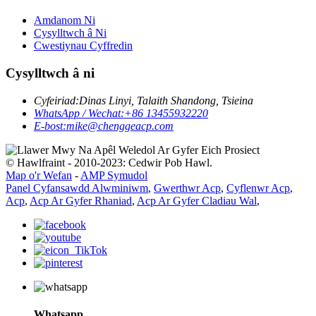
Amdanom Ni
Cysylltwch â Ni
Cwestiynau Cyffredin
Cysylltwch â ni
Cyfeiriad:
Dinas Linyi, Talaith Shandong, Tsieina
WhatsApp / Wechat:
+86 13455932220
E-bost:
mike@chenggeacp.com
© Hawlfraint - 2010-2023: Cedwir Pob Hawl.
Map o'r Wefan
-
AMP Symudol
Panel Cyfansawdd Alwminiwm
,
Gwerthwr Acp
,
Cyflenwr Acp
,
Acp
,
Acp Ar Gyfer Rhaniad
,
Acp Ar Gyfer Cladiau Wal
,
Whatsapp