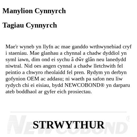
Manylion Cynnyrch
Tagiau Cynnyrch
Mae'r wyneb yn llyfn ac mae ganddo wrthwynebiad cryf
i staeniau. Mae glanhau a chynnal a chadw dyddiol yn
syml iawn, dim ond ei sychu â dŵr glân neu lanedydd
niwtral. Nid oes angen cynnal a chadw lletchwith fel
peintio a chwyro rheolaidd fel pren. Rydym yn derbyn
gofynion OEM ac addasu; ni waeth pa safon neu liw
rydych chi ei eisiau, bydd NEWCOBOND® yn darparu
ateb boddhaol ar gyfer eich prosiectau.
STRWYTHUR