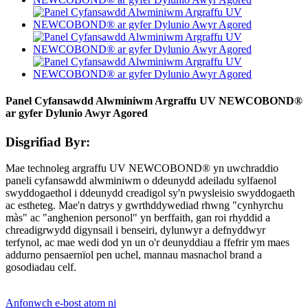
Panel Cyfansawdd Alwminiwm Argraffu UV NEWCOBOND®
ar gyfer Dylunio Awyr Agored
Disgrifiad Byr:
Mae technoleg argraffu UV NEWCOBOND® yn uwchraddio
paneli cyfansawdd alwminiwm o ddeunydd adeiladu sylfaenol
swyddogaethol i ddeunydd creadigol sy'n pwysleisio swyddogaeth
ac estheteg. Mae'n datrys y gwrthddywediad rhwng "cynhyrchu
màs" ac "anghenion personol" yn berffaith, gan roi rhyddid a
chreadigrwydd digynsail i benseiri, dylunwyr a defnyddwyr
terfynol, ac mae wedi dod yn un o'r deunyddiau a ffefrir ym maes
addurno pensaernïol pen uchel, mannau masnachol brand a
gosodiadau celf.
Anfonwch e-bost atom ni