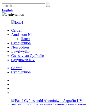
English
Cartref
Amdanom Ni
Hanes
Cynhyrchion
Newyddion
Lawrlwytho
Cwestiynau Cyffredin
Cysylltwch â Ni
Cartref
Cynhyrchion