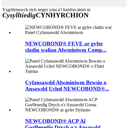
Ysgrifennwch eich neges yma a'i hanfon atom ni
Cysylltiedig
CYNHYRCHION
NEWCOBOND® FEVE ar gyfer
cladin waliau Alwminiwm Comp...
Cyfansawdd Alwminiwm Brwsio o
Ansawdd Uchel NEWCOBOND®...
NEWCOBOND® ACP ​​Al
Gorffenedig Drych o'r Ansawdd