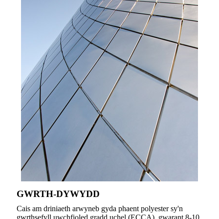
GWRTH-DYWYDD
Cais am driniaeth arwyneb gyda phaent polyester sy'n
gwrthsefyll uwchfioled gradd uchel (ECCA), gwarant 8-10