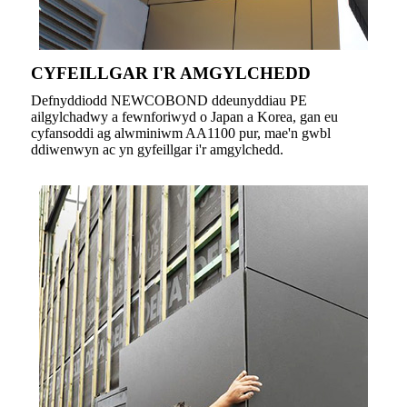
CYFEILLGAR I'R AMGYLCHEDD
Defnyddiodd NEWCOBOND ddeunyddiau PE
ailgylchadwy a fewnforiwyd o Japan a Korea, gan eu
cyfansoddi ag alwminiwm AA1100 pur, mae'n gwbl
ddiwenwyn ac yn gyfeillgar i'r amgylchedd.