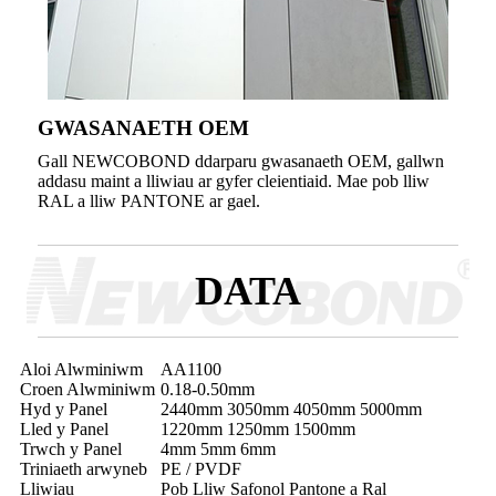
GWASANAETH OEM
Gall NEWCOBOND ddarparu gwasanaeth OEM, gallwn
addasu maint a lliwiau ar gyfer cleientiaid. Mae pob lliw
RAL a lliw PANTONE ar gael.
DATA
Aloi Alwminiwm
AA1100
Croen Alwminiwm
0.18-0.50mm
Hyd y Panel
2440mm 3050mm 4050mm 5000mm
Lled y Panel
1220mm 1250mm 1500mm
Trwch y Panel
4mm 5mm 6mm
Triniaeth arwyneb
PE / PVDF
Lliwiau
Pob Lliw Safonol Pantone a Ral