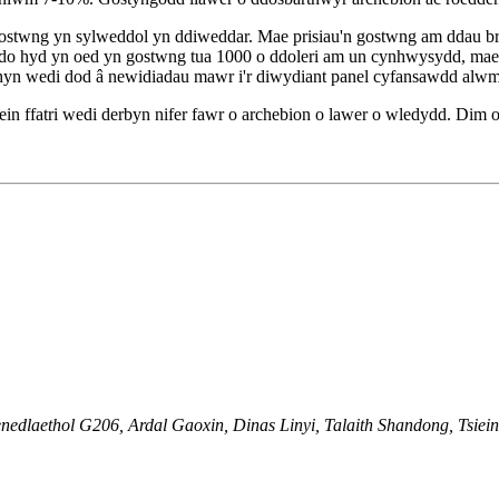
stwng yn sylweddol yn ddiweddar. Mae prisiau'n gostwng am ddau br
 gludo hyd yn oed yn gostwng tua 1000 o ddoleri am un cynhwysydd, m
hyn wedi dod â newidiadau mawr i'r diwydiant panel cyfansawdd alw
ein ffatri wedi derbyn nifer fawr o archebion o lawer o wledydd. Dim
nedlaethol G206, Ardal Gaoxin, Dinas Linyi, Talaith Shandong, Tsiei