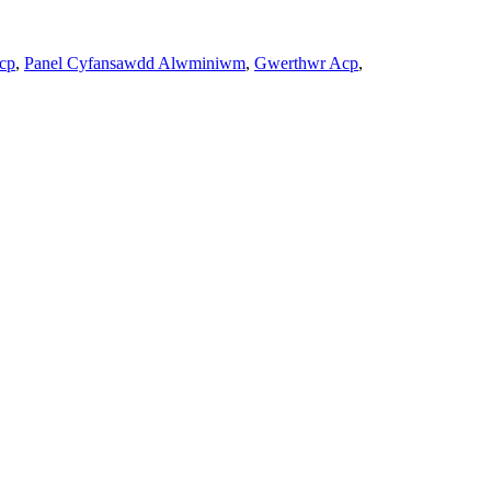
cp
,
Panel Cyfansawdd Alwminiwm
,
Gwerthwr Acp
,