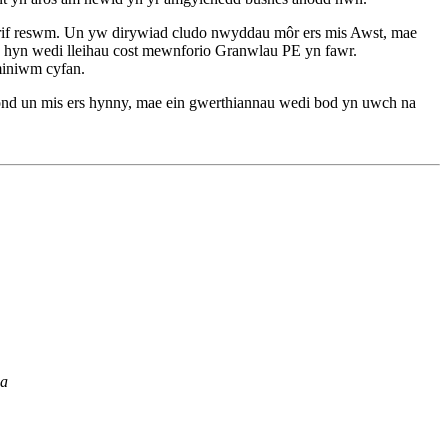
if reswm. Un yw dirywiad cludo nwyddau môr ers mis Awst, mae
ae hyn wedi lleihau cost mewnforio Granwlau PE yn fawr.
miniwm cyfan.
 ond un mis ers hynny, mae ein gwerthiannau wedi bod yn uwch na
na