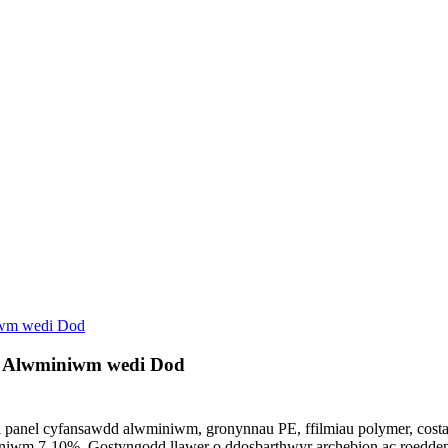
iwm wedi Dod
d Alwminiwm wedi Dod
anel cyfansawdd alwminiwm, gronynnau PE, ffilmiau polymer, costau c
iwm 7-10%. Gostyngodd llawer o ddosbarthwyr archebion ac roedden