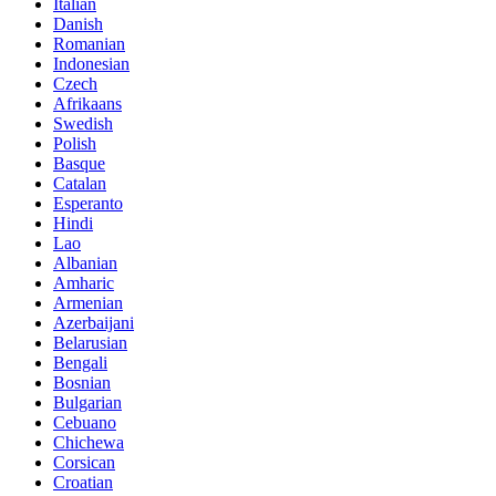
Italian
Danish
Romanian
Indonesian
Czech
Afrikaans
Swedish
Polish
Basque
Catalan
Esperanto
Hindi
Lao
Albanian
Amharic
Armenian
Azerbaijani
Belarusian
Bengali
Bosnian
Bulgarian
Cebuano
Chichewa
Corsican
Croatian