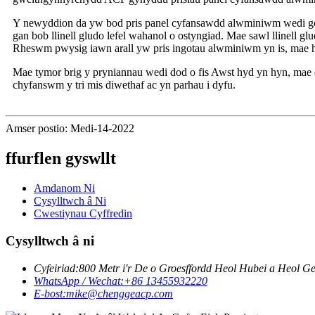
Y newyddion da yw bod pris panel cyfansawdd alwminiwm wedi go
gan bob llinell gludo lefel wahanol o ostyngiad. Mae sawl llinell
Rheswm pwysig iawn arall yw pris ingotau alwminiwm yn is, mae 
Mae tymor brig y pryniannau wedi dod o fis Awst hyd yn hyn, mae 
chyfanswm y tri mis diwethaf ac yn parhau i dyfu.
Amser postio: Medi-14-2022
ffurflen gyswllt
Amdanom Ni
Cysylltwch â Ni
Cwestiynau Cyffredin
Cysylltwch â ni
Cyfeiriad:
800 Metr i'r De o Groesffordd Heol Hubei a Heol Ge
WhatsApp / Wechat:
+86 13455932220
E-bost:
mike@chenggeacp.com