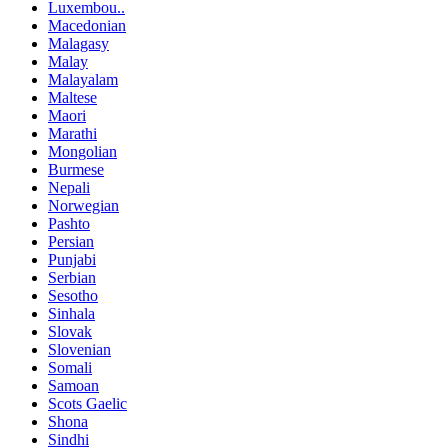
Luxembou..
Macedonian
Malagasy
Malay
Malayalam
Maltese
Maori
Marathi
Mongolian
Burmese
Nepali
Norwegian
Pashto
Persian
Punjabi
Serbian
Sesotho
Sinhala
Slovak
Slovenian
Somali
Samoan
Scots Gaelic
Shona
Sindhi