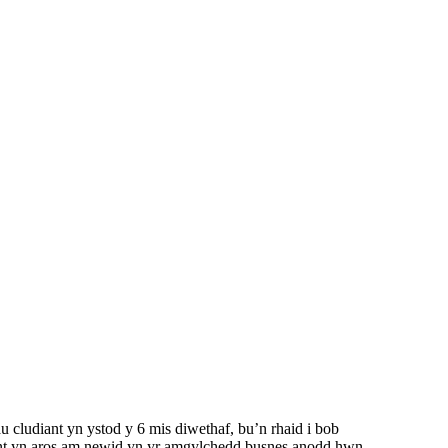
ludiant yn ystod y 6 mis diwethaf, bu’n rhaid i bob
t yn aros am newid yn yr amgylchedd busnes anodd hwn.