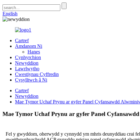
English
Cartref
Amdanom Ni
Hanes
Cynhyrchion
Newyddion
Lawrlwytho
Cwestiynau Cyffredin
Cysylltwch â Ni
Cartref
Newyddion
Mae Tymor Uchaf Prynu ar gyfer Panel Cyfansawdd Alwmin
Mae Tymor Uchaf Prynu ar gyfer Panel Cyfansawd
Fel y gwyddom, oherwydd y cynnydd ym mhris deunyddiau crai fel p
gweithgynhyrchydd ACP gynyddu prisiau panel cyfansawdd alwmin