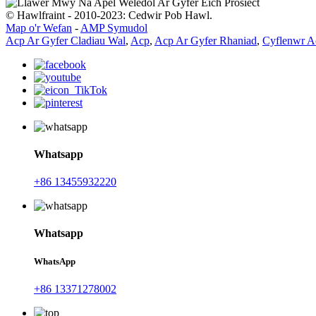
© Hawlfraint - 2010-2023: Cedwir Pob Hawl.
Map o'r Wefan
-
AMP Symudol
Acp Ar Gyfer Cladiau Wal
,
Acp
,
Acp Ar Gyfer Rhaniad
,
Cyflenwr A
Whatsapp
+86 13455932220
Whatsapp
WhatsApp
+86 13371278002