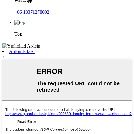
WhatsApp
+86 13371278002
Top
Anfon E-bost
x