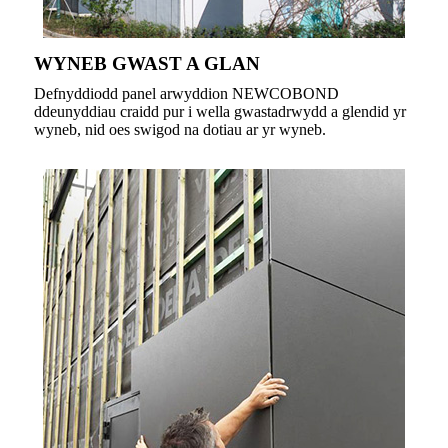
WYNEB GWAST A GLAN
Defnyddiodd panel arwyddion NEWCOBOND
ddeunyddiau craidd pur i wella gwastadrwydd a glendid yr
wyneb, nid oes swigod na dotiau ar yr wyneb.