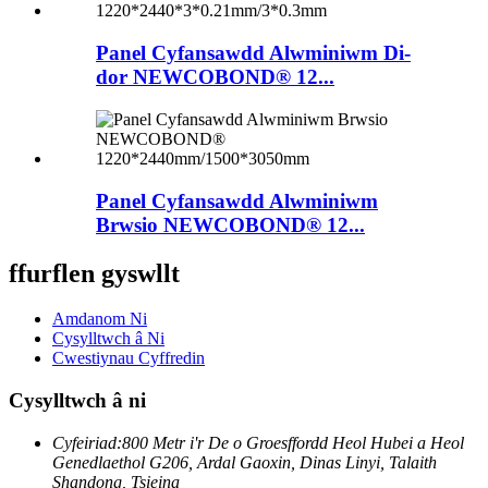
Panel Cyfansawdd Alwminiwm Di-
dor NEWCOBOND® 12...
Panel Cyfansawdd Alwminiwm
Brwsio NEWCOBOND® 12...
ffurflen gyswllt
Amdanom Ni
Cysylltwch â Ni
Cwestiynau Cyffredin
Cysylltwch â ni
Cyfeiriad:
800 Metr i'r De o Groesffordd Heol Hubei a Heol
Genedlaethol G206, Ardal Gaoxin, Dinas Linyi, Talaith
Shandong, Tsieina