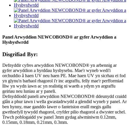
Panel Arwyddion NEWCOBOND® ar gyfer Arwyddion a
Hysbysfwrdd
Disgrifiad Byr:
Defnyddir cyfres arwyddion NEWCOBOND® yn arbennig ar
gyfer arwyddion a byrddau hysbysebu. Mae'r wyneb wedi'i
orchuddio â haen UV neu haen PE. Mae haen UV yn sicrhau ei fod
yn glynu'n barhaol rhagorol i'r inc argraffu, felly mae'r perfformiad
lliw yn wydn iawn ac yn realistig ni waeth a ydym yn argraffu
geiriau neu luniau ar y paneli.
Defnyddiodd paneli arwyddion NEWCOBOND® ddeunydd craidd
glân a phur iawn i wella gwastadrwydd a glendid wyneb y panel. Ar
ben hynny, mae ganddo lawer o fanteision eraill megis gallu
gwrthsefyll tywydd rhagorol, cryfder pilio rhagorol a dwyster uchel.
Trwch poblogaidd yw panel 3mm gydag alwminiwm 0.12mm,
0.15mm, 0.18mm, 0.21mm, 0.3mm.