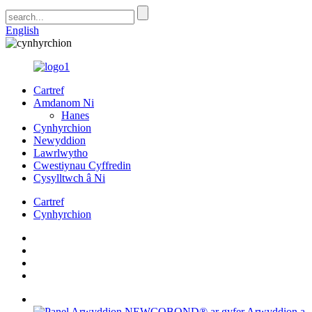
English
Cartref
Amdanom Ni
Hanes
Cynhyrchion
Newyddion
Lawrlwytho
Cwestiynau Cyffredin
Cysylltwch â Ni
Cartref
Cynhyrchion