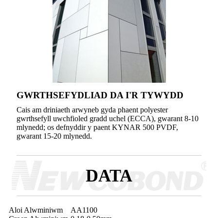
GWRTHSEFYDLIAD DA I'R TYWYDD
Cais am driniaeth arwyneb gyda phaent polyester
gwrthsefyll uwchfioled gradd uchel (ECCA), gwarant 8-10
mlynedd; os defnyddir y paent KYNAR 500 PVDF,
gwarant 15-20 mlynedd.
DATA
Aloi Alwminiwm
AA1100