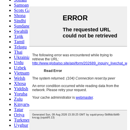
Samoan
Scots Gaelic
Shona
Sindhi
Sundanese
Swahili
Tajik
Tamil
Telugu
Thai
Ukrainian
Urdu
Uzbek
Vietnamese
Welsh
Xhosa
Yiddish
Yoruba
Zulu
Kinyarwanda
Tatar
Oriya
Turkmen
Uyghur