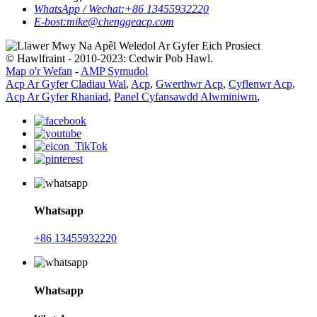
WhatsApp / Wechat:
+86 13455932220
E-bost:
mike@chenggeacp.com
© Hawlfraint - 2010-2023: Cedwir Pob Hawl.
Map o'r Wefan
-
AMP Symudol
Acp Ar Gyfer Cladiau Wal
,
Acp
,
Gwerthwr Acp
,
Cyflenwr Acp
,
Acp Ar Gyfer Rhaniad
,
Panel Cyfansawdd Alwminiwm
,
Whatsapp
+86 13455932220
Whatsapp