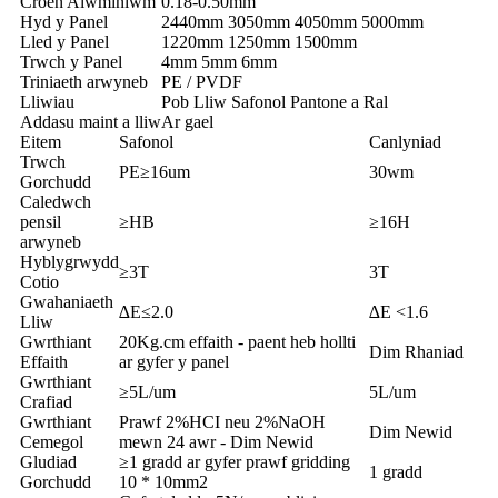
Croen Alwminiwm
0.18-0.50mm
Hyd y Panel
2440mm 3050mm 4050mm 5000mm
Lled y Panel
1220mm 1250mm 1500mm
Trwch y Panel
4mm 5mm 6mm
Triniaeth arwyneb
PE / PVDF
Lliwiau
Pob Lliw Safonol Pantone a Ral
Addasu maint a lliw
Ar gael
Eitem
Safonol
Canlyniad
Trwch
PE≥16um
30wm
Gorchudd
Caledwch
pensil
≥HB
≥16H
arwyneb
Hyblygrwydd
≥3T
3T
Cotio
Gwahaniaeth
∆E≤2.0
∆E <1.6
Lliw
Gwrthiant
20Kg.cm effaith - paent heb hollti
Dim Rhaniad
Effaith
ar gyfer y panel
Gwrthiant
≥5L/um
5L/um
Crafiad
Gwrthiant
Prawf 2%HCI neu 2%NaOH
Dim Newid
Cemegol
mewn 24 awr - Dim Newid
Gludiad
≥1 gradd ar gyfer prawf gridding
1 gradd
Gorchudd
10 * 10mm2