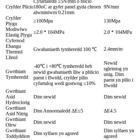
Cyfartaledd ≥5N/mm o blicio
Cryfder Plicio
180oC ar gyfer panel gyda chroen
9N/mm
alwminiwm 0.21mm
Cryfder
≥100Mpa
130Mpa
Plygu
Modiwlws
≥2.0 * 104MPa
2.0 * 104MPa
Elastig Plygu
Cyfernod
Ehangu
2.4mm/m
Gwahaniaeth tymheredd 100 ℃
Thermol
Llinol
Newid
-40℃ i +80℃ tymheredd heb
sgleiniog yn
Gwrthiant
newid gwahaniaeth lliw a phlicio
unig. Dim
Tymheredd
paent i ffwrdd, cryfder pilio
paent yn pilio i
cyfartalog wedi gostwng ≤10%
ffwrdd
Gwrthiant
Asid
Dim newid
Dim newid
Hydroclorig
Gwrthiant
Dim Annormaledd ΔE≤5
ΔE4.5
Asid Nitrig
Gwrthiant
Dim newid
Dim newid
Olew
Gwrthiant
Dim sylfaen yn
Dim sylfaen yn agored
Toddyddion
agored