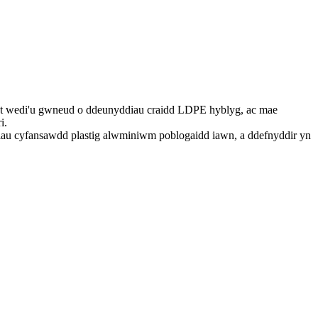
t wedi'u gwneud o ddeunyddiau craidd LDPE hyblyg, ac mae
i.
ddiau cyfansawdd plastig alwminiwm poblogaidd iawn, a ddefnyddir yn