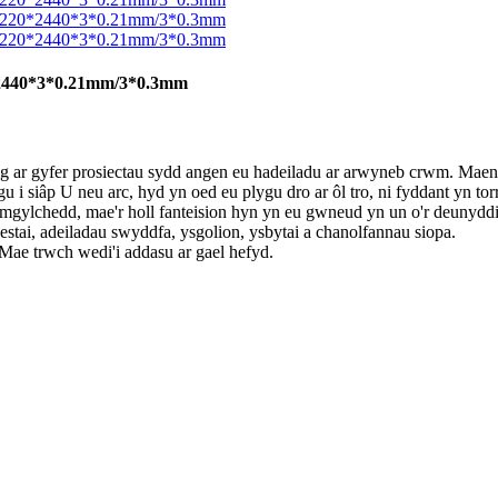
440*3*0.21mm/3*0.3mm
 gyfer prosiectau sydd angen eu hadeiladu ar arwyneb crwm. Maen
 i siâp U neu arc, hyd yn oed eu plygu dro ar ôl tro, ni fyddant yn torr
r amgylchedd, mae'r holl fanteision hyn yn eu gwneud yn un o'r deuny
tai, adeiladau swyddfa, ysgolion, ysbytai a chanolfannau siopa.
 trwch wedi'i addasu ar gael hefyd.