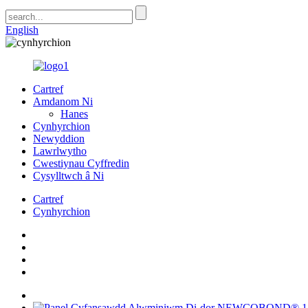
English
Cartref
Amdanom Ni
Hanes
Cynhyrchion
Newyddion
Lawrlwytho
Cwestiynau Cyffredin
Cysylltwch â Ni
Cartref
Cynhyrchion