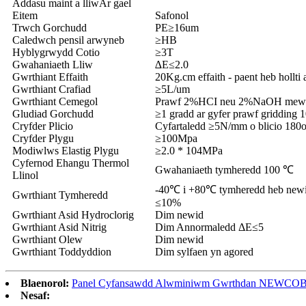
Addasu maint a lliw
Ar gael
Eitem
Safonol
Trwch Gorchudd
PE≥16um
Caledwch pensil arwyneb
≥HB
Hyblygrwydd Cotio
≥3T
Gwahaniaeth Lliw
∆E≤2.0
Gwrthiant Effaith
20Kg.cm effaith - paent heb hollti 
Gwrthiant Crafiad
≥5L/um
Gwrthiant Cemegol
Prawf 2%HCI neu 2%NaOH mewn
Gludiad Gorchudd
≥1 gradd ar gyfer prawf gridding
Cryfder Plicio
Cyfartaledd ≥5N/mm o blicio 180
Cryfder Plygu
≥100Mpa
Modiwlws Elastig Plygu
≥2.0 * 104MPa
Cyfernod Ehangu Thermol
Gwahaniaeth tymheredd 100 ℃
Llinol
-40℃ i +80℃ tymheredd heb newid g
Gwrthiant Tymheredd
≤10%
Gwrthiant Asid Hydroclorig
Dim newid
Gwrthiant Asid Nitrig
Dim Annormaledd ΔE≤5
Gwrthiant Olew
Dim newid
Gwrthiant Toddyddion
Dim sylfaen yn agored
Blaenorol:
Panel Cyfansawdd Alwminiwm Gwrthdan NEWCO
Nesaf: