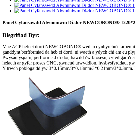
Panel Cyfansawdd Alwminiwm Di-dor NEWCOBOND® 1220*2
Disgrifiad Byr:
Mae ACP heb ei dorri NEWCOBOND® wedi'u cynhyrchu'n arbennig ar
ganddynt berfformiad da heb ei dorri, ni waeth a ydych chi am eu plygu
Pwysau ysgafn, perfformiad di-dor, hawdd i'w brosesu, cyfeillgar i'
helaeth ar gyfer proses CNC, gwneud arwyddion, hysbysfyrddau, gwes
Y trwch poblogaidd yw 3*0.15mm/3*0.18mm/3*0.21mm/3*0.3mm. Mae