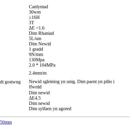
Canlyniad
30wm
≥16H
3T
∆E <1.6
Dim Rhaniad
5L/um
Dim Newid
1 gradd
9N/mm
130Mpa
2.0 * 104MPa
2.4mm/m
Newid sgleiniog yn unig. Dim paent yn pilio i
edi gostwng
ffwrdd
Dim newid
ΔE4.5
Dim newid
Dim sylfaen yn agored
050mm