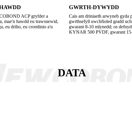
 HAWDD
GWRTH-DYWYDD
COBOND ACP gryfder a
Cais am driniaeth arwyneb gyda p
a, mae'n hawdd eu trawsnewid,
gwrthsefyll uwchfioled gradd uc
gu, eu drilio, eu cromlinio a'u
gwarant 8-10 mlynedd; os defnydd
KYNAR 500 PVDF, gwarant 15-
DATA