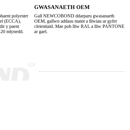
GWASANAETH OEM
haent polyester
Gall NEWCOBOND ddarparu gwasanaeth
hel (ECCA),
OEM, gallwn addasu maint a lliwiau ar gyfer
ir y paent
cleientiaid. Mae pob lliw RAL a lliw PANTONE
20 mlynedd.
ar gael.