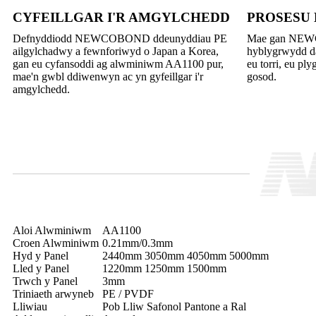
CYFEILLGAR I'R AMGYLCHEDD
PROSESU
Defnyddiodd NEWCOBOND ddeunyddiau PE
Mae gan NEW
ailgylchadwy a fewnforiwyd o Japan a Korea,
hyblygrwydd d
gan eu cyfansoddi ag alwminiwm AA1100 pur,
eu torri, eu ply
mae'n gwbl ddiwenwyn ac yn gyfeillgar i'r
gosod.
amgylchedd.
Aloi Alwminiwm
AA1100
Croen Alwminiwm
0.21mm/0.3mm
Hyd y Panel
2440mm 3050mm 4050mm 5000mm
Lled y Panel
1220mm 1250mm 1500mm
Trwch y Panel
3mm
Triniaeth arwyneb
PE / PVDF
Lliwiau
Pob Lliw Safonol Pantone a Ral