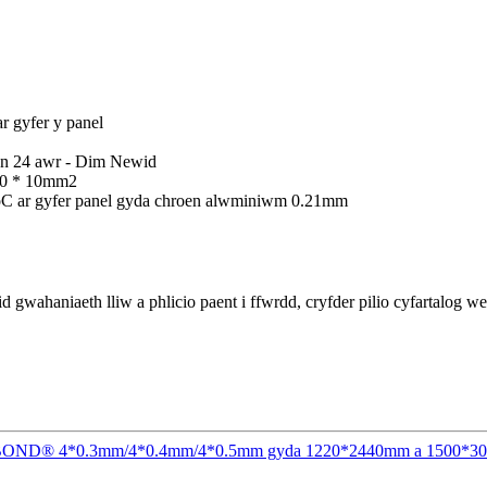
ar gyfer y panel
 24 awr - Dim Newid
 10 * 10mm2
oC ar gyfer panel gyda chroen alwminiwm 0.21mm
wahaniaeth lliw a phlicio paent i ffwrdd, cryfder pilio cyfartalog w
BOND® 4*0.3mm/4*0.4mm/4*0.5mm gyda 1220*2440mm a 1500*3