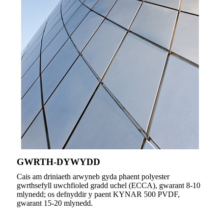
GWRTH-DYWYDD
Cais am driniaeth arwyneb gyda phaent polyester
gwrthsefyll uwchfioled gradd uchel (ECCA), gwarant 8-10
mlynedd; os defnyddir y paent KYNAR 500 PVDF,
gwarant 15-20 mlynedd.