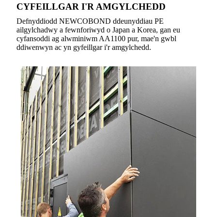
CYFEILLGAR I'R AMGYLCHEDD
Defnyddiodd NEWCOBOND ddeunyddiau PE
ailgylchadwy a fewnforiwyd o Japan a Korea, gan eu
cyfansoddi ag alwminiwm AA1100 pur, mae'n gwbl
ddiwenwyn ac yn gyfeillgar i'r amgylchedd.