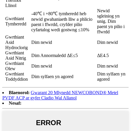
Thermol
Llinol
Newid
-40℃ i +80℃ tymheredd heb
sgleiniog yn
Gwrthiant
newid gwahaniaeth lliw a phlicio
unig. Dim
Tymheredd
paent i ffwrdd, cryfder pilio
paent yn pilio i
cyfartalog wedi gostwng ≤10%
ffwrdd
Gwrthiant
Asid
Dim newid
Dim newid
Hydroclorig
Gwrthiant
Dim Annormaledd ΔE≤5
ΔE4.5
Asid Nitrig
Gwrthiant
Dim newid
Dim newid
Olew
Gwrthiant
Dim sylfaen yn
Dim sylfaen yn agored
Toddyddion
agored
Blaenorol:
Gwarant 20 Mlynedd NEWCOBOND® Metel
PVDF ACP ar gyfer Cladio Wal Allanol
Nesaf: