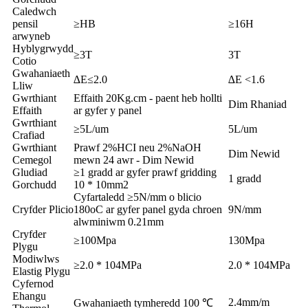
Caledwch
pensil
≥HB
≥16H
arwyneb
Hyblygrwydd
≥3T
3T
Cotio
Gwahaniaeth
∆E≤2.0
∆E <1.6
Lliw
Gwrthiant
Effaith 20Kg.cm - paent heb hollti
Dim Rhaniad
Effaith
ar gyfer y panel
Gwrthiant
≥5L/um
5L/um
Crafiad
Gwrthiant
Prawf 2%HCI neu 2%NaOH
Dim Newid
Cemegol
mewn 24 awr - Dim Newid
Gludiad
≥1 gradd ar gyfer prawf gridding
1 gradd
Gorchudd
10 * 10mm2
Cyfartaledd ≥5N/mm o blicio
Cryfder Plicio
180oC ar gyfer panel gyda chroen
9N/mm
alwminiwm 0.21mm
Cryfder
≥100Mpa
130Mpa
Plygu
Modiwlws
≥2.0 * 104MPa
2.0 * 104MPa
Elastig Plygu
Cyfernod
Ehangu
2.4mm/m
Gwahaniaeth tymheredd 100 ℃