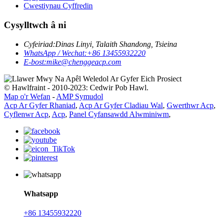
Cwestiynau Cyffredin
Cysylltwch â ni
Cyfeiriad:
Dinas Linyi, Talaith Shandong, Tsieina
WhatsApp / Wechat:
+86 13455932220
E-bost:
mike@chenggeacp.com
© Hawlfraint - 2010-2023: Cedwir Pob Hawl.
Map o'r Wefan
-
AMP Symudol
Acp Ar Gyfer Rhaniad
,
Acp Ar Gyfer Cladiau Wal
,
Gwerthwr Acp
,
Cyflenwr Acp
,
Acp
,
Panel Cyfansawdd Alwminiwm
,
Whatsapp
+86 13455932220