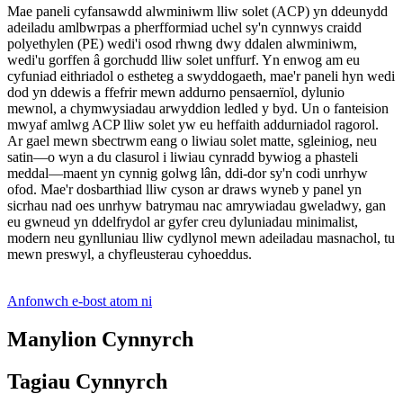
Mae paneli cyfansawdd alwminiwm lliw solet (ACP) yn ddeunydd
adeiladu amlbwrpas a pherfformiad uchel sy'n cynnwys craidd
polyethylen (PE) wedi'i osod rhwng dwy ddalen alwminiwm,
wedi'u gorffen â gorchudd lliw solet unffurf. Yn enwog am eu
cyfuniad eithriadol o estheteg a swyddogaeth, mae'r paneli hyn wedi
dod yn ddewis a ffefrir mewn addurno pensaernïol, dylunio
mewnol, a chymwysiadau arwyddion ledled y byd. Un o fanteision
mwyaf amlwg ACP lliw solet yw eu heffaith addurniadol ragorol.
Ar gael mewn sbectrwm eang o liwiau solet matte, sgleiniog, neu
satin—o wyn a du clasurol i liwiau cynradd bywiog a phasteli
meddal—maent yn cynnig golwg lân, ddi-dor sy'n codi unrhyw
ofod. Mae'r dosbarthiad lliw cyson ar draws wyneb y panel yn
sicrhau nad oes unrhyw batrymau nac amrywiadau gweladwy, gan
eu gwneud yn ddelfrydol ar gyfer creu dyluniadau minimalist,
modern neu gynlluniau lliw cydlynol mewn adeiladau masnachol, tu
mewn preswyl, a chyfleusterau cyhoeddus.
Anfonwch e-bost atom ni
Manylion Cynnyrch
Tagiau Cynnyrch