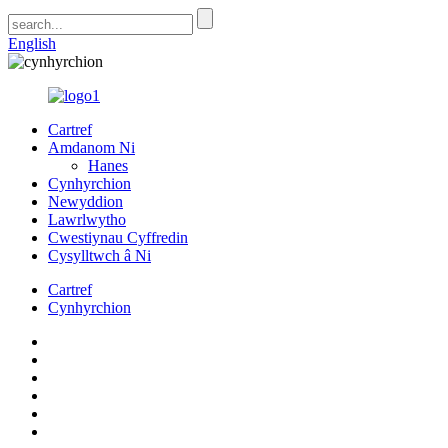
English
Cartref
Amdanom Ni
Hanes
Cynhyrchion
Newyddion
Lawrlwytho
Cwestiynau Cyffredin
Cysylltwch â Ni
Cartref
Cynhyrchion