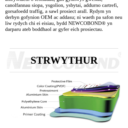
canolfannau siopa, ysgolion, ysbytai, addurno cartrefi,
gorsafoedd traffig, a sawl prosiect arall. Rydym yn
derbyn gofynion OEM ac addasu; ni waeth pa safon neu
liw rydych chi ei eisiau, bydd NEWCOBOND® yn
darparu ateb boddhaol ar gyfer eich prosiectau.
STRWYTHUR