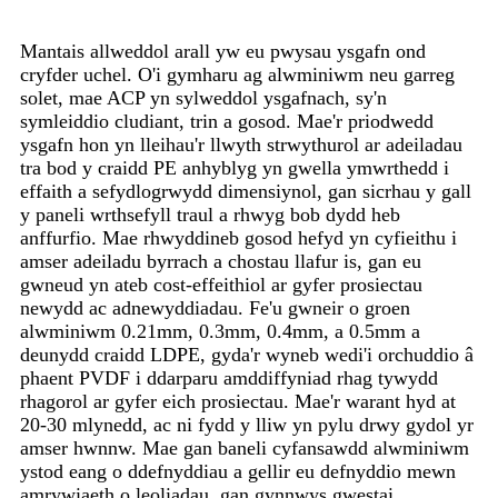
Mantais allweddol arall yw eu pwysau ysgafn ond
cryfder uchel. O'i gymharu ag alwminiwm neu garreg
solet, mae ACP yn sylweddol ysgafnach, sy'n
symleiddio cludiant, trin a gosod. Mae'r priodwedd
ysgafn hon yn lleihau'r llwyth strwythurol ar adeiladau
tra bod y craidd PE anhyblyg yn gwella ymwrthedd i
effaith a sefydlogrwydd dimensiynol, gan sicrhau y gall
y paneli wrthsefyll traul a rhwyg bob dydd heb
anffurfio. Mae rhwyddineb gosod hefyd yn cyfieithu i
amser adeiladu byrrach a chostau llafur is, gan eu
gwneud yn ateb cost-effeithiol ar gyfer prosiectau
newydd ac adnewyddiadau. Fe'u gwneir o groen
alwminiwm 0.21mm, 0.3mm, 0.4mm, a 0.5mm a
deunydd craidd LDPE, gyda'r wyneb wedi'i orchuddio â
phaent PVDF i ddarparu amddiffyniad rhag tywydd
rhagorol ar gyfer eich prosiectau. Mae'r warant hyd at
20-30 mlynedd, ac ni fydd y lliw yn pylu drwy gydol yr
amser hwnnw. Mae gan baneli cyfansawdd alwminiwm
ystod eang o ddefnyddiau a gellir eu defnyddio mewn
amrywiaeth o leoliadau, gan gynnwys gwestai,