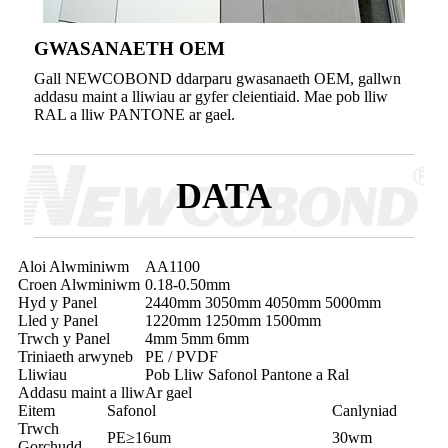
GWASANAETH OEM
Gall NEWCOBOND ddarparu gwasanaeth OEM, gallwn
addasu maint a lliwiau ar gyfer cleientiaid. Mae pob lliw
RAL a lliw PANTONE ar gael.
DATA
Aloi Alwminiwm
AA1100
Croen Alwminiwm
0.18-0.50mm
Hyd y Panel
2440mm 3050mm 4050mm 5000mm
Lled y Panel
1220mm 1250mm 1500mm
Trwch y Panel
4mm 5mm 6mm
Triniaeth arwyneb
PE / PVDF
Lliwiau
Pob Lliw Safonol Pantone a Ral
Addasu maint a lliw
Ar gael
Eitem
Safonol
Canlyniad
Trwch
PE≥16um
30wm
Gorchudd